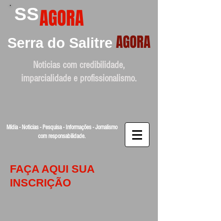
SS
AGORA
AGORA
Serra do Salitre
Noticias com credibilidade,
imparcialidade e profissionalismo.
Mídia - Noticias - Pesquisa - Informações - Jornalismo
com responsabilidade.
FAÇA AQUI SUA
INSCRIÇÃO