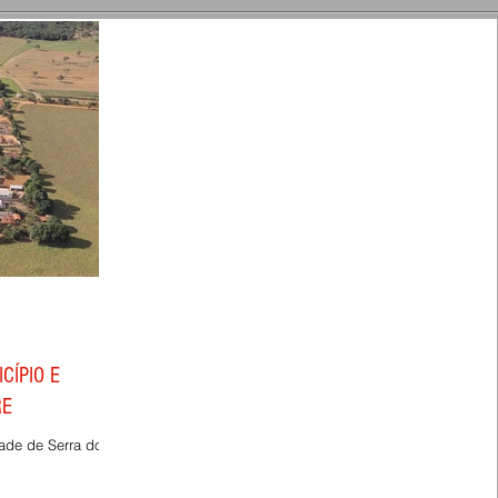
CÍPIO E
RE
ade de Serra do
atiara e Catulés,