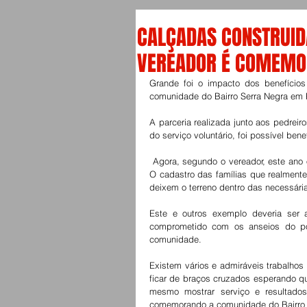
CALÇADAS CONSTRUID
VEREADOR É COMEM
Grande foi o impacto dos benefícios 
comunidade do Bairro Serra Negra em 
A parceria realizada junto aos pedrei
do serviço voluntário, foi possível bene
 Agora, segundo o vereador, este ano o projeto será desenvolvido novamente já a partir do mês de fevereiro. 
O cadastro das famílias que realmente
deixem o terreno dentro das necessári
Este e outros exemplo deveria ser 
comprometido com os anseios do po
comunidade. 
Existem vários e admiráveis trabalhos
ficar de braços cruzados esperando que
mesmo mostrar serviço e resultados
comemorando a comunidade do Bairro Se