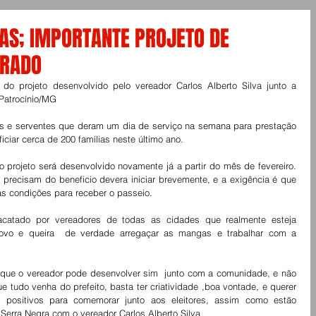
AS; IMPORTANTE PROJETO DE
ORADO
do projeto desenvolvido pelo vereador Carlos Alberto Silva junto a 
Patrocínio/MG 
ros e serventes que deram um dia de serviço na semana para prestação 
ficiar cerca de 200 famílias neste último ano. 
 precisam do beneficio devera iniciar brevemente, e a exigência é que 
as condições para receber o passeio. 
acatado por vereadores de todas as cidades que realmente esteja 
vo e queira  de verdade arregaçar as mangas e trabalhar com a 
 que o vereador pode desenvolver sim  junto com a comunidade, e não 
 tudo venha do prefeito, basta ter criatividade ,boa vontade, e querer 
 positivos para comemorar junto aos eleitores, assim como estão 
rra Negra com o vereador Carlos Alberto Silva. 