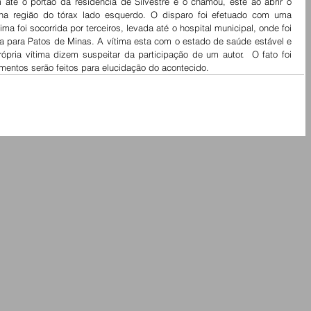
até o portão da residência de Silvestre e o chamou, este ao abrir o 
na região do tórax lado esquerdo. O disparo foi efetuado com uma 
a foi socorrida por terceiros, levada até o hospital municipal, onde foi 
 para Patos de Minas. A vítima esta com o estado de saúde estável e 
ópria vítima dizem suspeitar da participação de um autor.  O fato foi 
amentos serão feitos para elucidação do acontecido.