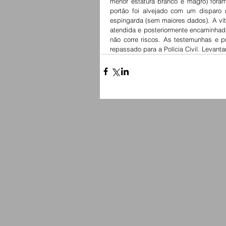
menor estatura branco e magro) foram 
portão foi alvejado com um disparo 
espingarda (sem maiores dados). A vítim
atendida e posteriormente encaminhada
não corre riscos. As testemunhas e pr
repassado para a Polícia Civil. Levant