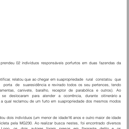
 prendeu 02 indivíduos responsáveis porfurtos em duas fazendas da 
ificar, relatou que ao chegar em suapropriedade  rural  constatou  que  
 porta  de  suaresidência e revirado todos os seu pertences, tendo 
mentas,  canivete,  baralho,  receptor  de  parabólica  e  outros).  Ao  
 se  deslocaram  para  atender  a  ocorrência,  durante  oitinerário a 
a, a qual reclamou de um furto em suapropriedade dos mesmos modos 
rdou dois indivíduos (um menor de idade16 anos e outro maior de idade 
cleta pela MG230. Ao realizar busca nestes, foi encontrado diversos 
Logo,  os  dois  autores  foram  presos  em  flagrante  delito  e  os  