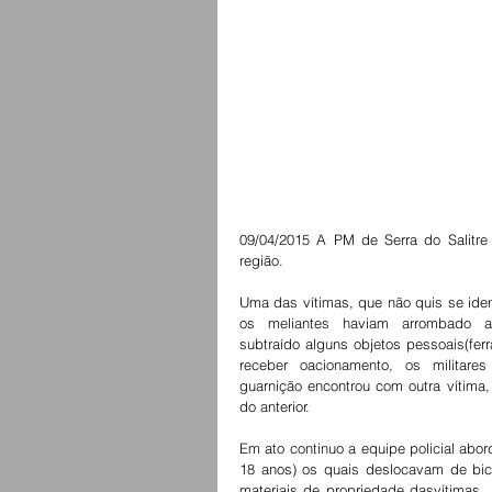
09/04/2015 A PM de Serra do Salitre
região. 
Uma das vítimas, que não quis se ident
os  meliantes  haviam  arrombado  a 
subtraído alguns objetos pessoais(ferra
receber  oacionamento,  os  militares 
guarnição encontrou com outra vítim
do anterior. 
Em ato continuo a equipe policial abo
18 anos) os quais deslocavam de bici
materiais de propriedade dasvítimas.  