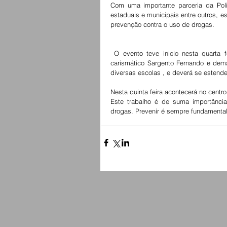
Com uma importante parceria da Polici
estaduais e municipais entre outros, es
prevenção contra o uso de drogas. 
 O evento teve inicio nesta quarta feira pela manha nas vias públicas da cidade, com a presença do  
carismático Sargento Fernando e demai
diversas escolas , e deverá se estende
Nesta quinta feira acontecerá no centr
Este trabalho é de suma importância
drogas. Prevenir é sempre fundamental