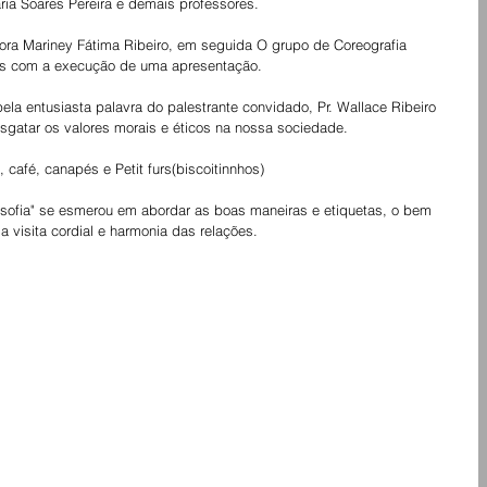
ia Soares Pereira e demais professores. 
retora Mariney Fátima Ribeiro, em seguida O grupo de Coreografia 
os com a execução de uma apresentação. 
la entusiasta palavra do palestrante convidado, Pr. Wallace Ribeiro 
esgatar os valores morais e éticos na nossa sociedade. 
 café, canapés e Petit furs(biscoitinnhos) 
sofia" se esmerou em abordar as boas maneiras e etiquetas, o bem 
da visita cordial e harmonia das relações.