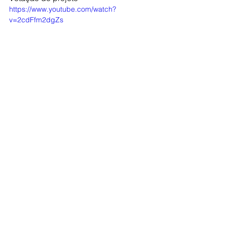
https://www.youtube.com/watch?
v=2cdFfm2dgZs
Fala do vereador João dos Reis a favor 
do projeto 
https://www.youtube.com/watch?
v=zKyGAU2-Kvg
Fala do vereador Carlos Afonso contra 