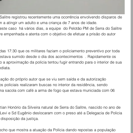
o Salitre registrou recentemente uma ocorrência envolvendo disparos de 
m a atingir um adulto e uma criança de 7 anos de idade.
ste caso  há vários dias, a equipe  do Pelotão PM de Serra do Salitre 
 empenhada e atenta com o objetivo de efetuar a prisão do autor 
a das 17:30 que os militares faziam o policiamento preventivo por toda 
 estava sumido desde o dia dos acontecimentos  . Rapidamente os 
o a aproximação da policia tentou fugir entrando para o interior de sua 
diata.
zação do próprio autor que se viu sem saída e da autorização 
os policiais realizaram buscas no interior da residência, sendo 
ma sacola com café a arma de fogo que estava municiada com 06 
ian Honório da Silveira natural de Serra do Salitre, nascido no ano de  
Levi e Sd Eugênio deslocaram com o preso até a Delegacia de Policia 
 disposição da justiça.
echo que mostra a atuação da Polícia dando repostas a população 