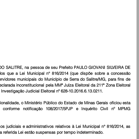
SALITRE, na pessoa de seu Prefeito PAULO GIOVANI SILVEIRA DE 
s que a Lei Municipal n° 816/2014 (que dispõe sobre a concessão 
ervidores municipais do Município de Serra do Salitre/MG, para fins de 
eclarada inconstitucional pela MMª Juíza Eleitoral da 211ª Zona Eleitoral 
nvestigação Judicial Eleitoral nº 628-10.2016.6.13.0211.
onalidade, o Ministério Público do Estado de Minas Gerais oficiou esta 
, conforme notificação 108/2017/5PJP e Inquérito Civil nº MPMG 
judiciais e administrativos relativos à Lei Municipal n° 816/2014, as 
a referida Lei estão suspensas por tempo indeterminado.