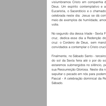
vislumbramos Cristo em companhia de 
Deus. Um espírito contemplativo e a
Eucaristia, o Sacerdócio e o chamado
celebrada neste dia: Jesus se dá como
meio de exemplos de humildade, amor 
volte.
No segundo dia dessa tríade - Sexta Fe
cruz, dedica esse dia a Redenção do
cruz: o Cordeiro de Deus, sem manc
convidados a contemplar o Cristo crucifi
Finalmente, no Sábado Santo - terceir
do sol da Sexta feira até o por do s
estaremos submergidos no silêncio, pe
sua Ressurreição Gloriosa. Neste dia n
sepultar o pecado em nós para podemos
Pascal - A celebração dominical da Re
Sábado. 