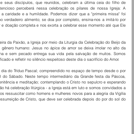
seus discípulos, que reunidos, celebram a última ceia do filho de 
tencioso perceberá nessa celebração os pilares de nossa Igreja: A 
 a caridade e a humildade. Podemos dizer que a "primeira missa" foi 
 verdadeiro alimento; se doa por completo, ensina-nos a imitá-lo por 
e doação completa e nos exorta a celebrar esse momento até que Ele 
ira da Paixão, a Igreja por meio da Liturgia da Celebração do Beijo da 
 gênero humano: Jesus no ápice de amor se deixa imolar no alto da 
ha e sem pecado entrega sua vida pela salvação de muitos. Somos 
cado e refletir no silêncio respeitoso deste dia o sacrifício do Amor.
o dia do Tríduo Pascal; compreendido no espaço de tempo desde o por 
ol do Sábado. Neste tempo intermediário da Grande festa da Páscoa, 
nitência e meditação; contemplando o Cristo no sepulcro e esperando 
ão há celebração litúrgica - a Igreja está em luto e somos convidados a 
 ressuscitar como homens e mulheres novos para a alegria da Vigília 
ssurreição de Cristo, que deve ser celebrada depois do por do sol do 