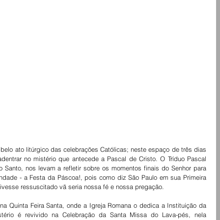
belo ato litúrgico das celebrações Católicas; neste espaço de três dias 
adentrar no mistério que antecede a Pascal de Cristo. O Tríduo Pascal 
Santo, nos levam a refletir sobre os momentos finais do Senhor para 
ndade - a Festa da Páscoa!, pois como diz São Paulo em sua Primeira 
 tivesse ressuscitado vã seria nossa fé e nossa pregação.
na Quinta Feira Santa, onde a Igreja Romana o dedica a Instituição da 
stério é revivido na Celebração da Santa Missa do Lava-pés, nela 