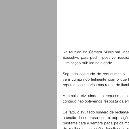
Na reunião da Câmara Municipal  dest
Executivo para pedir  possível resci
iluminação pública na cidade.
Segundo conteúdo do requerimento , 
vem cumprindo fielmente com o que f
reparos necessários nas redes de ilum
Ademais, diz ainda  o requerimento,
contudo não obtivemos resposta da em
De fato, o avultado número de reclamaç
atenção da empresa com a população q
bastante cara é sempre paga pelos mor
de melhor manutenção, facultando po