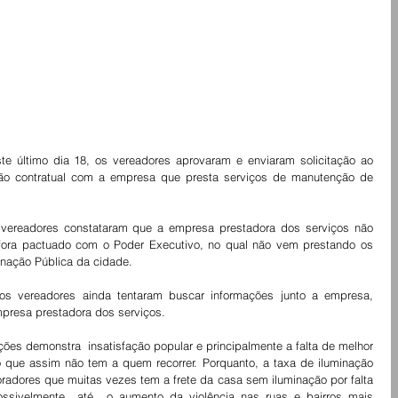
e último dia 18, os vereadores aprovaram e enviaram solicitação ao 
são contratual com a empresa que presta serviços de manutenção de 
vereadores constataram que a empresa prestadora dos serviços não 
ora pactuado com o Poder Executivo, no qual não vem prestando os 
inação Pública da cidade.
os vereadores ainda tentaram buscar informações junto a empresa, 
presa prestadora dos serviços.
ões demonstra  insatisfação popular e principalmente a falta de melhor  
ue assim não tem a quem recorrer. Porquanto, a taxa de iluminação 
adores que muitas vezes tem a frete da casa sem iluminação por falta 
ssivelmente  até  o aumento da violência nas ruas e bairros mais 