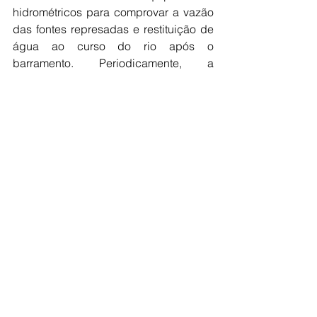
hidrométricos para comprovar a vazão 
das fontes represadas e restituição de 
água ao curso do rio após o 
barramento. Periodicamente, a 
Empresa envia relatório – cujo acesso 
é público – ao Instituto Mineiro de 
Gestão das Águas (IGAM) com as 
informações de monitoramento das 
fontes de água a montante e jusante da 
barragem, que demonstram que não há 
impacto na disponibilidade ou 
qualidade da água.
Os estudos realizados para a obtenção 
das licenças e os monitoramentos 
constantes realizados pela empresa 
em diversos pontos próximos da 
operação e dentro do Domo Salitre 