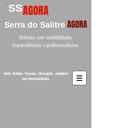
SS
AGORA
AGORA
Serra do Salitre
Noticias com credibilidade,
imparcialidade e profissionalismo.
Mídia - Noticias - Pesquisa - Informações - Jornalismo
com responsabilidade.