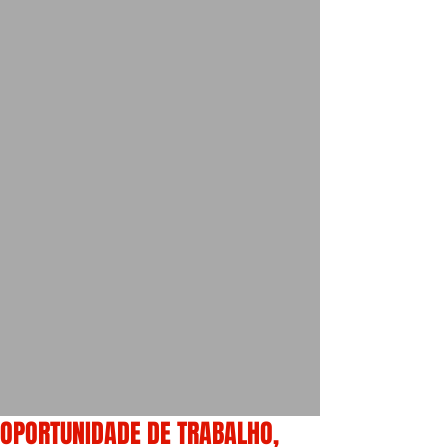
OPORTUNIDADE DE TRABALHO,