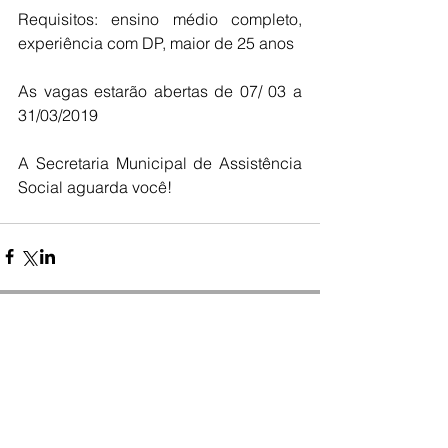
Requisitos: ensino médio completo, 
experiência com DP, maior de 25 anos
As vagas estarão abertas de 07/ 03 a 
31/03/2019
A Secretaria Municipal de Assistência 
Social aguarda você!