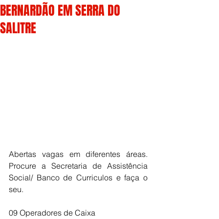
BERNARDÃO EM SERRA DO
SALITRE
Abertas vagas em diferentes áreas. 
Procure a Secretaria de Assistência 
Social/ Banco de Curriculos e faça o 
seu. 
09 Operadores de Caixa