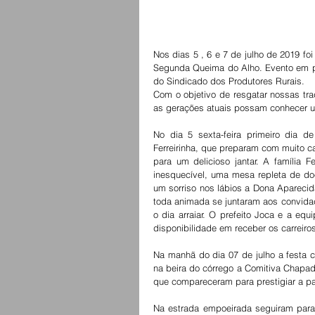
Nos dias 5 , 6 e 7 de julho de 2019 fo
Segunda Queima do Alho. Evento em pro
do Sindicado dos Produtores Rurais.
Com o objetivo de resgatar nossas trad
as gerações atuais possam conhecer u
No dia 5 sexta-feira primeiro dia de
Ferreirinha, que preparam com muito ca
para um delicioso jantar. A família F
inesquecível, uma mesa repleta de d
um sorriso nos lábios a Dona Aparecida
toda animada se juntaram aos convidad
o dia arraiar. O prefeito Joca e a equ
disponibilidade em receber os carreir
Na manhã do dia 07 de julho a festa c
na beira do córrego a Comitiva Chapad
que compareceram para prestigiar a pa
Na estrada empoeirada seguiram para 