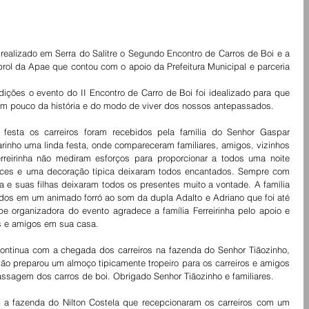
i realizado em Serra do Salitre o Segundo Encontro de Carros de Boi e a 
l da Apae que contou com o apoio da Prefeitura Municipal e parceria 
ições o evento do II Encontro de Carro de Boi foi idealizado para que 
m pouco da história e do modo de viver dos nossos antepassados.
 festa os carreiros foram recebidos pela família do Senhor Gaspar 
rinho uma linda festa, onde compareceram familiares, amigos, vizinhos 
erreirinha não mediram esforços para proporcionar a todos uma noite 
oces e uma decoração típica deixaram todos encantados. Sempre com 
 e suas filhas deixaram todos os presentes muito a vontade. A família 
os em um animado forró ao som da dupla Adalto e Adriano que foi até 
ipe organizadora do evento agradece a família Ferreirinha pelo apoio e 
os e amigos em sua casa.
ontinua com a chegada dos carreiros na fazenda do Senhor Tiãozinho, 
ão preparou um almoço tipicamente tropeiro para os carreiros e amigos 
ssagem dos carros de boi. Obrigado Senhor Tiãozinho e familiares.
a fazenda do Nilton Costela que recepcionaram os carreiros com um 