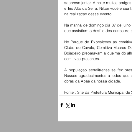
saboroso jantar. A noite muitos amigos
e Trio Alto da Serra. Nilton você e su
na realização desse evento.
Na manhã de domingo dia 07 de julho 
que assistiam o desfile dos carros de b
No Parque de Exposições as comitivas
Clube do Cavalo, Comitiva Muares Do
Boiadeiro preparavam a queima do alho
comitivas presentes.
A população serralitrense se fez pre
Nossos agradecimentos a todos que ap
obras da Apae da nossa cidade.
Fonte : Site da Prefeitura Municipal de 