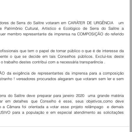
adores de Serra do Salitre votaram em CARÁTER DE URGÊNCIA   um 
atrimônio Cultural, Artístico e Ecológico de Serra do Salitre a 
quer membro representante da imprensa na COMPOSIÇÃO do referido 
fissionais que tem o papel de tornar público o que é de interesse da 
nte o que se decide em tais Conselhos públicos. Excluí-los deste 
o trabalho destes contribui com a necessária transparência .
O da exigência de representantes da imprensa para a composição 
Estranho ! vereadores procurados alegaram que votaram sem ler e sem 
do Salitre deve preparar para janeiro 2020  uma grande matéria 
car em detalhes que Conselho é esse, seus objetivos,como deve 
o a Câmara foi orientada a votar esse projeto relâmpago  e demais 
SIVO para a população e em especial atendimento as solicitações 