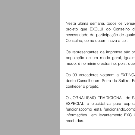
Nesta última semana, todos os vere
projeto que EXCLUI do Conselho de P
necessidade da participação de qual
Conselho, como determinava a Lei.
Os representantes da imprensa são pro
população de um modo geral, igualme
modo, é no mínimo estranho, pois, que 
Os 09 vereadores votaram a EXTINÇÃ
deste Conselho em Serra do Salitre. 
conhecer o projeto.
O JORNALISMO TRADICIONAL de Serra 
ESPECIAL e elucidativa para expli
funcionar,como está funcionando,com
informações  em levantamento EXCLU
recebidas.  