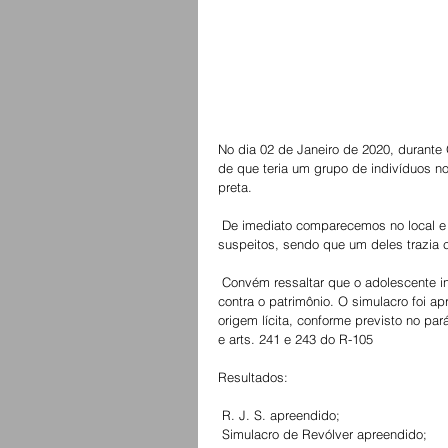
No dia 02 de Janeiro de 2020, durant
de que teria um grupo de indivíduos no
preta.
 De imediato comparecemos no local e após intenso rastreamento logramos êxito na abordagem dos 
suspeitos, sendo que um deles trazia 
 Convém ressaltar que o adolescente infrator abordado possuí histórico de pratica de roubos e outros crimes 
contra o patrimônio. O simulacro foi 
origem lícita, conforme previsto no par
e arts. 241 e 243 do R-105
Resultados:
 R. J. S. apreendido;
 Simulacro de Revólver apreendido;