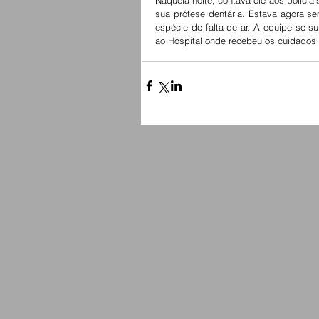
Naquela noite, contava ele aos policiai
sua prótese dentária. Estava agora se
espécie de falta de ar. A equipe se 
ao Hospital onde recebeu os cuidados 