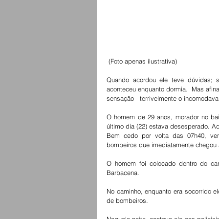
 (Foto apenas ilustrativa)
Quando acordou ele teve dúvidas; s
aconteceu enquanto dormia.  Mas afina
sensação   terrivelmente o incomodava
O homem de 29 anos, morador no bai
último dia (22) estava desesperado. Aq
Bem cedo por volta das 07h40, ven
bombeiros que imediatamente chegou a
O homem foi colocado dentro do carr
Barbacena.
No caminho, enquanto era socorrido ele
de bombeiros.