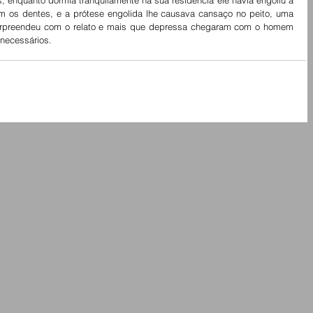
s, enquanto dormia tranquilamente na sua residência ele havia engoliu a 
m os dentes, e a prótese engolida lhe causava cansaço no peito, uma 
surpreendeu com o relato e mais que depressa chegaram com o homem 
necessários.