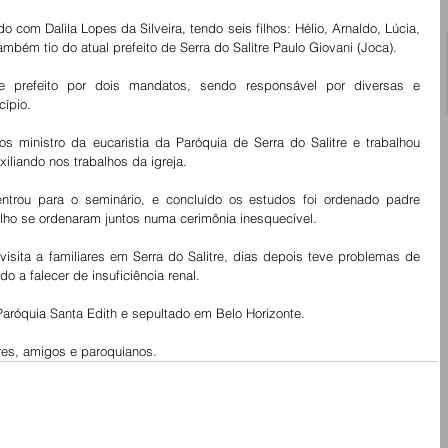
 com Dalila Lopes da Silveira, tendo seis filhos: Hélio, Arnaldo, Lúcia, 
mbém tio do atual prefeito de Serra do Salitre Paulo Giovani (Joca). 
 e prefeito por dois mandatos, sendo responsável por diversas e 
cípio.
os ministro da eucaristia da Paróquia de Serra do Salitre e trabalhou 
iliando nos trabalhos da igreja.
trou para o seminário, e concluído os estudos foi ordenado padre 
filho se ordenaram juntos numa cerimônia inesquecível.
isita a familiares em Serra do Salitre, dias depois teve problemas de 
o a falecer de insuficiência renal.
Paróquia Santa Edith e sepultado em Belo Horizonte.
res, amigos e paroquianos.  