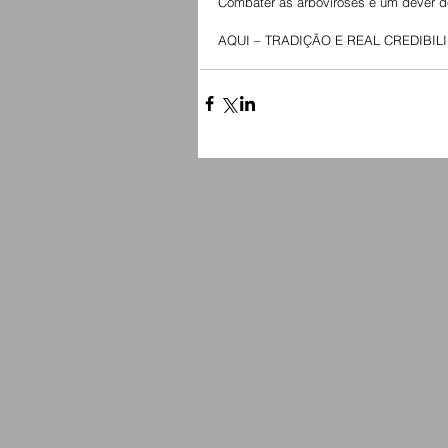
Combater as arboviroses é um dever d
AQUI – TRADIÇÃO E REAL CREDIBI