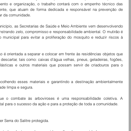
nto e organização, o trabalho contará com o empenho técnico das 
ente, que atuam de forma dedicada e responsável na prevenção de 
ar da comunidade.
icípio, as Secretarias de Saúde e Meio Ambiente vem desenvolvendo 
strando zelo, compromisso e responsabilidade ambiental. O mutirão é 
unicipal para evitar a proliferação do mosquito e reduzir riscos à 
 é orientada a separar e colocar em frente às residências objetos que 
scartar, tais como: caixas d’água velhas, pneus, geladeiras, fogões, 
plásticas e outros materiais que possam servir de criadouros para o 
colhendo esses materiais e garantindo a destinação ambientalmente 
dade limpa e segura.
que o combate às arboviroses é uma responsabilidade coletiva. A 
tal para o sucesso da ação e para a proteção de toda a comunidade.
r Serra do Salitre protegida.