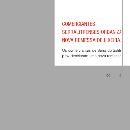
COMERCIANTES
SERRALITRENSES ORGANIZAM
NOVA REMESSA DE LIXEIRA
PARA SEUS
Os comerciantes de Serra do Salitre
ESTABELECIMENTOS.
providenciaram uma nova remessa de
lixeiras externas para seus
estabelecimentos, sempre com o...