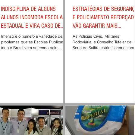
INDISCIPLINA DE ALGUNS
ESTRATÉGIAS DE SEGURAN
ALUNOS INCOMODA ESCOLA
E POLICIAMENTO REFORÇAD
ESTADUAL E VIRA CASO DE
VÃO GARANTIR MAIS
POLICIA
TRANQUILIDADE NO
Imenso é o número e variedade de
As Polícias Civis, Militares,
problemas que as Escolas Públicas de
ANIVERSARIO DA
Rodoviária, e Conselho Tutelar de
todo o Brasil vem sofrendo pelo
Serra do Salitre estão incrementand
péssimo comportamento de alguns...
fortalecendo as estratégias de...