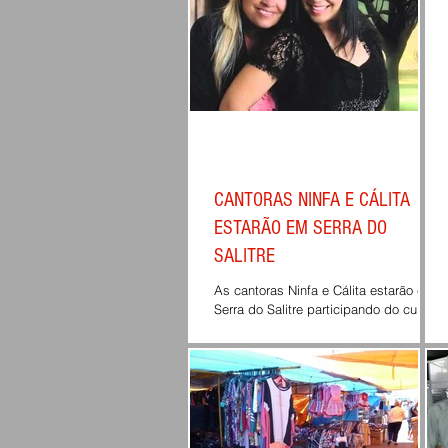
CANTORAS NINFA E CÁLITA
ESTARÃO EM SERRA DO
SALITRE
As cantoras Ninfa e Cálita estarão em
Serra do Salitre participando do culto
da Igreja Assembléia de Deus Missão,
no próximo dia 16/09...