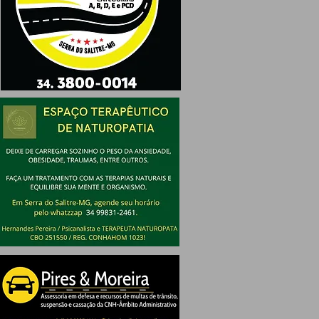
ÇA
O
o e