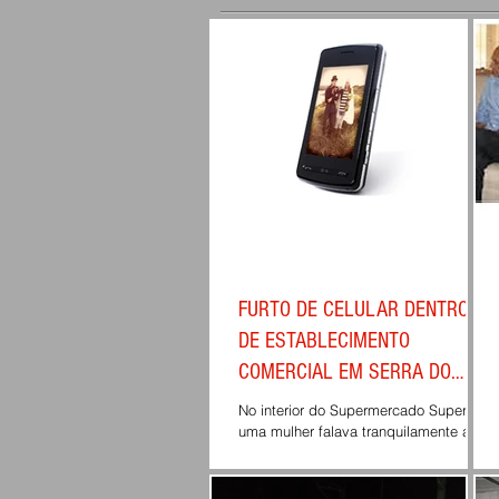
FURTO DE CELULAR DENTRO
DE ESTABLECIMENTO
COMERCIAL EM SERRA DO
SALITRE LEVOU MULHER PARA
No interior do Supermercado Super J,
CADEIA.
uma mulher falava tranquilamente ao
celular, ao terminar a conversa
displicentemente deixou o...