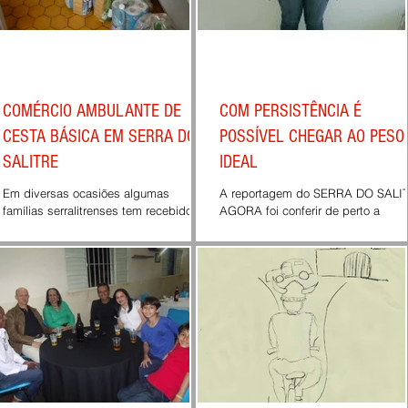
COMÉRCIO AMBULANTE DE
COM PERSISTÊNCIA É
CESTA BÁSICA EM SERRA DO
POSSÍVEL CHEGAR AO PESO
SALITRE
IDEAL
Em diversas ocasiões algumas
A reportagem do SERRA DO SALI
famílias serralitrenses tem recebido
AGORA foi conferir de perto a
em suas casas a visita de pessoas de
persistência e a dedicação da
outras cidades vendendo cesta...
Serralitrense Claudiene Maria, em
busca do...