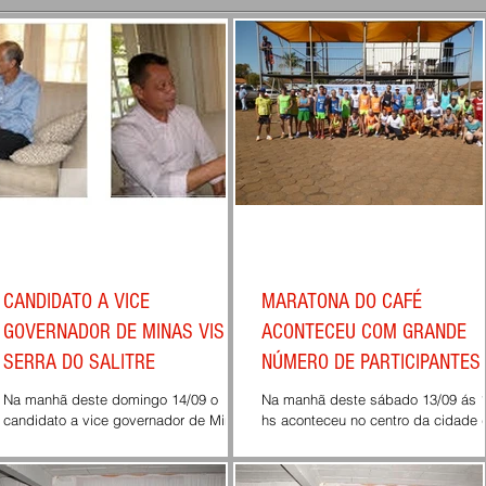
CANDIDATO A VICE
MARATONA DO CAFÉ
GOVERNADOR DE MINAS VISITA
ACONTECEU COM GRANDE
SERRA DO SALITRE
NÚMERO DE PARTICIPANTES
Na manhã deste domingo 14/09 o
Na manhã deste sábado 13/09 ás 10
candidato a vice governador de Minas
hs aconteceu no centro da cidade 
Toninho Andrada, pela chapa do
Serra do Salitre a tradicional marat
candidato Fernando Pimentel que...
feminina e masculina do...