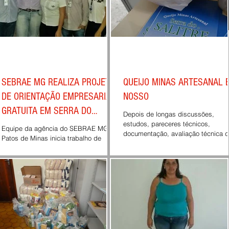
SEBRAE MG REALIZA PROJETO
QUEIJO MINAS ARTESANAL 
DE ORIENTAÇÃO EMPRESARIAL
NOSSO
GRATUITA EM SERRA DO
Depois de longas discussões,
SALITRE
estudos, pareceres técnicos,
Equipe da agência do SEBRAE MG de
documentação, avaliação técnica 
Patos de Minas inicia trabalho de
caracterização de nossa região , o
orientação para microempresários e
Diário...
empreendedores individuais da...