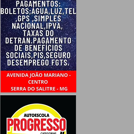
DA
S
io
l