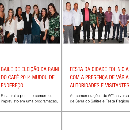
BAILE DE ELEIÇÃO DA RAINHA
FESTA DA CIDADE FOI INICIA
DO CAFÉ 2014 MUDOU DE
COM A PRESENÇA DE VÁRIA
ENDEREÇO
AUTORIDADES E VISITANTES
E natural e por isso comum os
As comemorações do 60º aniversár
imprevisto em uma programação,
de Serra do Salitre e Festa Regiona
desde a mais simples até as de
do Café, iniciou-se neste dia 10/09 21
extensão um pouco maior. Em Serra do
horas com a presença de...
Salitre...