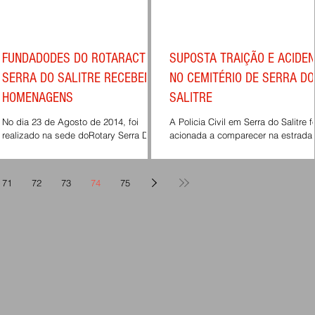
FUNDADODES DO ROTARACT DE
SUPOSTA TRAIÇÃO E ACIDE
SERRA DO SALITRE RECEBEM
NO CEMITÉRIO DE SERRA DO
HOMENAGENS
SALITRE
No dia 23 de Agosto de 2014, foi
A Policia Civil em Serra do Salitre f
realizado na sede doRotary Serra Do
acionada a comparecer na estrada
Salitre, uma festa para homenagear os
vicinal situada ao lado do cemitério
Ex companheiros FUNDADORES do...
municipal, sentido região...
71
72
73
74
75